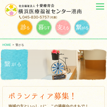
HOME
>
繋がる
地域の方といっしょに、この港南台のまちで！